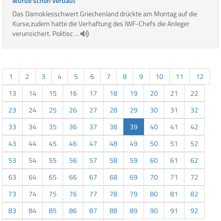
wurde schon verdaut
Das Damoklesschwert Griechenland drückte am Montag auf die
Kurse,zudem hatte die Verhaftung des IWF-Chefs die Anleger
verunsichert. Politisc ...
1
2
3
4
5
6
7
8
9
10
11
12
13
14
15
16
17
18
19
20
21
22
23
24
25
26
27
28
29
30
31
32
33
34
35
36
37
38
39
40
41
42
43
44
45
46
47
48
49
50
51
52
53
54
55
56
57
58
59
60
61
62
63
64
65
66
67
68
69
70
71
72
73
74
75
76
77
78
79
80
81
82
83
84
85
86
87
88
89
90
91
92