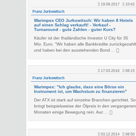
19.09.2017
10:42
Franz Jurkowitsch
Warimpex CEO Jurkowitsch: Wir haben 8 Hotels
auf einen Schlag verkauft! - Verkauf -
Turnaround - gute Zahlen - guter Kurs?
Käufer ist der thailändische Investor U City für 35
Mio. Euro. "Wir haben alle Bankkredite zurückgezahlt
und haben bei den ausstehenden Bond ...
17.03.2016
08:15
Franz Jurkowitsch
Warimpex: "Ich glaube, dass eine Börse ein
Instrument ist, um Wachstum zu finanzieren"
Der ATX ist stark auf einzelne Branchen gerichtet. So
bringt beispielsweise der Ölpreis in den vergangenen
Monaten einige Bewegung rein. Auc ...
03.12.2014
08:50