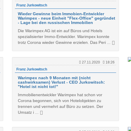
Franz Jurkowitsch
Wieder Gewinne beim Immobien-Entwickler
Warimpex - neue Einheit "Flex-Office" gegründet
- Lage bei den russischen Immobilien
Die Warimpex AG ist ein auf Büros und Hotels
spezialisierter Immo-Entwickler. Warimpex konnte
trotz Corona wieder Gewinne erzielen. Das Peri ...
27.11.2020
18:26
Franz Jurkowitsch
Warimpex nach 9 Monaten mit (nicht
cashwirksamen) Verlust - CEO Jurkowitsch:
"Hotel ist nicht tot!"
Immobilienentwickler Warimpex hat schon vor
Corona begonnen, sich von Hotelobjekten zu
trennen und vermehrt auf Büro zu setzen. Der
Umsatz i ...