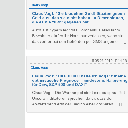
Claus Vogt
Claus Vogt: "Sie brauchen Gold! Staaten geben
Geld aus, das sie nicht haben, in Dimensionen,
die es nie zuvor gegeben hat"
Auch auf Zypern legt das Coronavirus alles lahm.
Bewohner dürfen ihr Haus nur verlassen, wenn sie
das vorher bei den Behörden per SMS angeme ...
05.08.2019
14:18
Claus Vogt
Claus Vogt: "DAX 10.000 halte ich sogar für eine
optimistische Prognose - mindestens Halbierung
für Dow, S&P 500 und DAX!"
Claus Vogt: "Die Warnampel steht eindeutig auf Rot.
Unsere Indikatoren sprechen dafür, dass der
Abwärtstrend erst der Beginn einer größeren ...