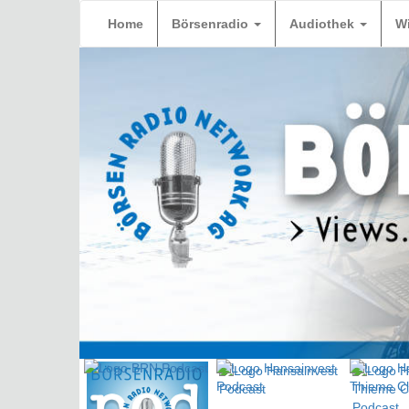
Home
Börsenradio
Audiothek
W