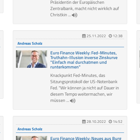
Präsidentin der Europäischen
Zentralbank, macht nicht wirklich auf
Christkin ...
25.11.2022
12:38
Andreas Scholz
Euro Finance Weekly: Fed-Minutes,
Truthahn-Illusion inverse Zinskurve
"Einfach mal durchatmen und
runterkommen"
Knackpunkt Fed-Minutes, das
Sitzungsprotokoll der US-Notenbank
Fed. "Wir können ja nicht auf Dauer in
diesem Tempo weitermachen, wir
müssen ...
28.10.2022
14:52
Andreas Scholz
Euro Finance Weekly: Neues aus Burg