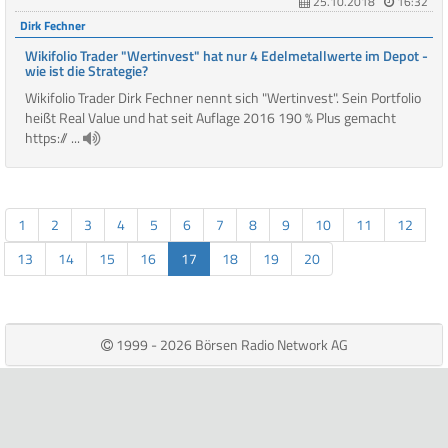
25.10.2018
16:32
Dirk Fechner
Wikifolio Trader "Wertinvest" hat nur 4 Edelmetallwerte im Depot -
wie ist die Strategie?
Wikifolio Trader Dirk Fechner nennt sich "Wertinvest". Sein Portfolio
heißt Real Value und hat seit Auflage 2016 190 % Plus gemacht
https:// ...
1
2
3
4
5
6
7
8
9
10
11
12
13
14
15
16
17
18
19
20
1999 - 2026 Börsen Radio Network AG